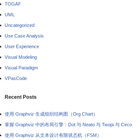
TOGAF
UML
Uncategorized
Use Case Analysis
User Experience
Visual Modeling
Visual Paradigm
VPasCode
Recent Posts
使用 Graphviz 生成组织结构图（Org Chart）
掌握 Graphviz 中的布局引擎：Dot 与 Neato 与 Twopi 与 Circo
使用 Graphviz 从文本设计有限状态机（FSM）