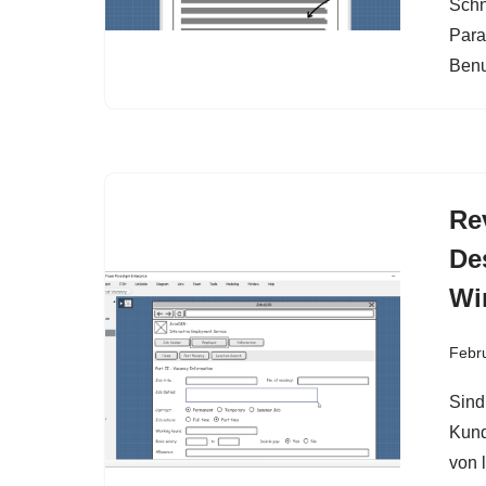
Schn
Para
Benu
Re
De
Wi
Febru
Sind
Kund
von 