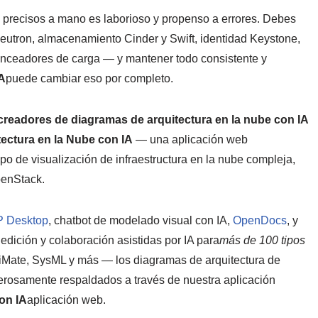
 precisos a mano es laborioso y propenso a errores. Debes
eutron, almacenamiento Cinder y Swift, identidad Keystone,
lanceadores de carga — y mantener todo consistente y
A
puede cambiar eso por completo.
creadores de diagramas de arquitectura en la nube con IA
tectura en la Nube con IA
— una aplicación web
o de visualización de infraestructura en la nube compleja,
penStack.
 Desktop
, chatbot de modelado visual con IA,
OpenDocs
, y
edición y colaboración asistidas por IA para
más de 100 tipos
ate, SysML y más — los diagramas de arquitectura de
rosamente respaldados a través de nuestra aplicación
on IA
aplicación web.