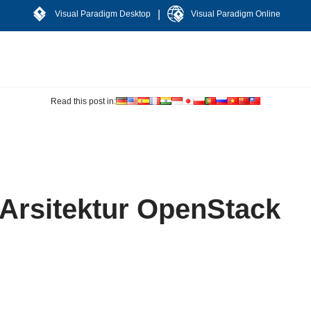
|
Visual Paradigm Desktop
Visual Paradigm Online
Read this post in:
Arsitektur OpenStack