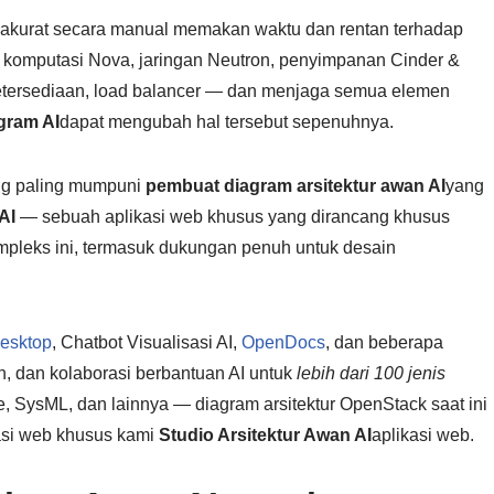
akurat secara manual memakan waktu dan rentan terhadap
r komputasi Nova, jaringan Neutron, penyimpanan Cinder &
a ketersediaan, load balancer — dan menjaga semua elemen
gram AI
dapat mengubah hal tersebut sepenuhnya.
ng paling mumpuni
pembuat diagram arsitektur awan AI
yang
AI
— sebuah aplikasi web khusus yang dirancang khusus
kompleks ini, termasuk dukungan penuh untuk desain
esktop
, Chatbot Visualisasi AI,
OpenDocs
, dan beberapa
, dan kolaborasi berbantuan AI untuk
lebih dari 100 jenis
SysML, dan lainnya — diagram arsitektur OpenStack saat ini
kasi web khusus kami
Studio Arsitektur Awan AI
aplikasi web.