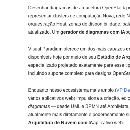
Desenhar diagramas de arquitetura OpenStack pr
representar clusters de computação Nova, rede N
orquestração Heat, zonas de disponibilidade, ba
atualizado. Um
gerador de diagramas com IA
po
Visual Paradigm oferece um dos mais capazes
c
disponíveis hoje por meio de seu
Estúdio de Ar
especializado projetado exatamente para esse ti
incluindo suporte completo para designs OpenSt
Enquanto nosso ecossistema mais amplo (
VP De
vários aplicativos web) impulsiona a criação, ed
diagramas
— desde UML e BPMN até ArchiMate, 
atualmente mais diretamente e poderosamente su
Arquitetura de Nuvem com IA
aplicativo web.