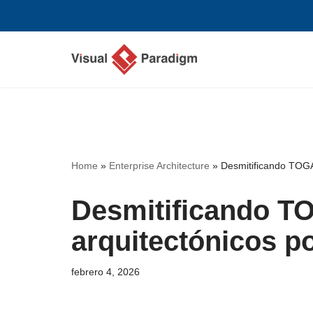
Saltar
al
contenido
Home
»
Enterprise Architecture
»
Desmitificando TOGA
Desmitificando T
arquitectónicos po
febrero 4, 2026