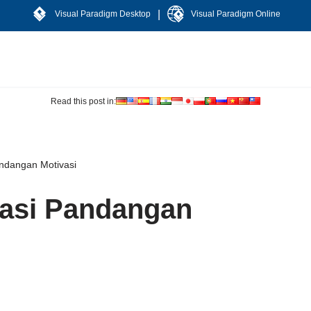
|
Visual Paradigm Desktop
Visual Paradigm Online
Read this post in:
andangan Motivasi
kasi Pandangan