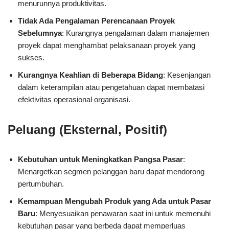
menurunnya produktivitas.
Tidak Ada Pengalaman Perencanaan Proyek
Sebelumnya
: Kurangnya pengalaman dalam manajemen
proyek dapat menghambat pelaksanaan proyek yang
sukses.
Kurangnya Keahlian di Beberapa Bidang
: Kesenjangan
dalam keterampilan atau pengetahuan dapat membatasi
efektivitas operasional organisasi.
Peluang (Eksternal, Positif)
Kebutuhan untuk Meningkatkan Pangsa Pasar
:
Menargetkan segmen pelanggan baru dapat mendorong
pertumbuhan.
Kemampuan Mengubah Produk yang Ada untuk Pasar
Baru
: Menyesuaikan penawaran saat ini untuk memenuhi
kebutuhan pasar yang berbeda dapat memperluas