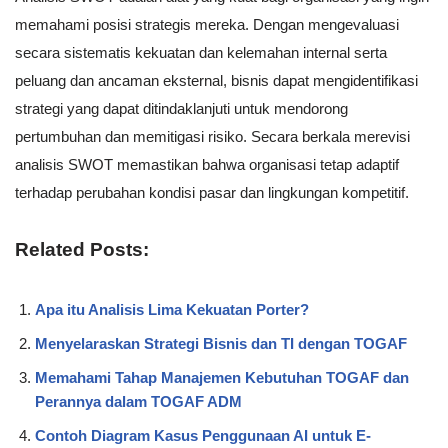
memahami posisi strategis mereka. Dengan mengevaluasi
secara sistematis kekuatan dan kelemahan internal serta
peluang dan ancaman eksternal, bisnis dapat mengidentifikasi
strategi yang dapat ditindaklanjuti untuk mendorong
pertumbuhan dan memitigasi risiko. Secara berkala merevisi
analisis SWOT memastikan bahwa organisasi tetap adaptif
terhadap perubahan kondisi pasar dan lingkungan kompetitif.
Related Posts:
Apa itu Analisis Lima Kekuatan Porter?
Menyelaraskan Strategi Bisnis dan TI dengan TOGAF
Memahami Tahap Manajemen Kebutuhan TOGAF dan
Perannya dalam TOGAF ADM
Contoh Diagram Kasus Penggunaan AI untuk E-