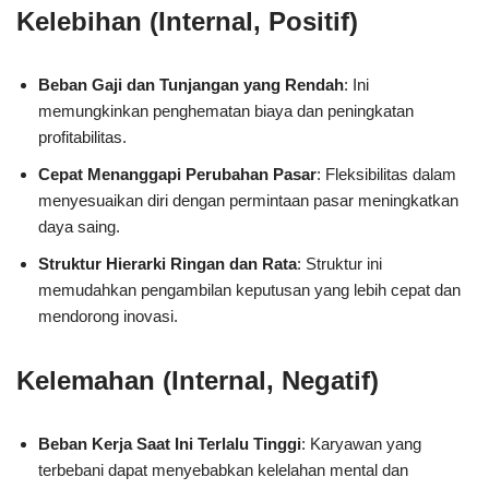
Kelebihan (Internal, Positif)
Beban Gaji dan Tunjangan yang Rendah
: Ini
memungkinkan penghematan biaya dan peningkatan
profitabilitas.
Cepat Menanggapi Perubahan Pasar
: Fleksibilitas dalam
menyesuaikan diri dengan permintaan pasar meningkatkan
daya saing.
Struktur Hierarki Ringan dan Rata
: Struktur ini
memudahkan pengambilan keputusan yang lebih cepat dan
mendorong inovasi.
Kelemahan (Internal, Negatif)
Beban Kerja Saat Ini Terlalu Tinggi
: Karyawan yang
terbebani dapat menyebabkan kelelahan mental dan