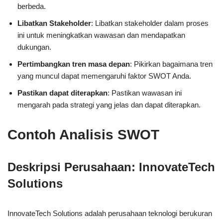
berbeda.
Libatkan Stakeholder
: Libatkan stakeholder dalam proses
ini untuk meningkatkan wawasan dan mendapatkan
dukungan.
Pertimbangkan tren masa depan
: Pikirkan bagaimana tren
yang muncul dapat memengaruhi faktor SWOT Anda.
Pastikan dapat diterapkan
: Pastikan wawasan ini
mengarah pada strategi yang jelas dan dapat diterapkan.
Contoh Analisis SWOT
Deskripsi Perusahaan: InnovateTech
Solutions
InnovateTech Solutions adalah perusahaan teknologi berukuran