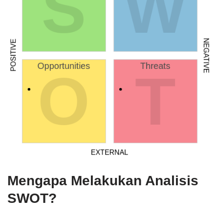
Mengapa Melakukan Analisis
SWOT?