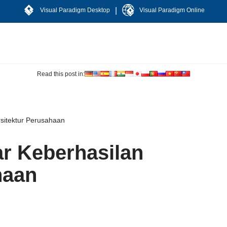
|
Visual Paradigm Desktop
Visual Paradigm Online
Read this post in:
sitektur Perusahaan
 Keberhasilan
haan