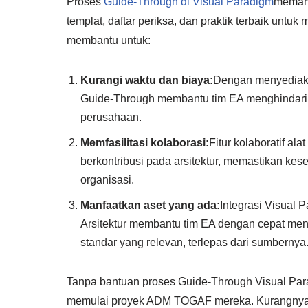
Proses
Guide-Through di Visual Paradigm
memand
templat, daftar periksa, dan praktik terbaik untu
membantu untuk:
Kurangi waktu dan biaya:
Dengan menyediakan
Guide-Through membantu tim EA menghindari
perusahaan.
Memfasilitasi kolaborasi:
Fitur kolaboratif a
berkontribusi pada arsitektur, memastikan kes
organisasi.
Manfaatkan aset yang ada:
Integrasi Visual 
Arsitektur membantu tim EA dengan cepat men
standar yang relevan, terlepas dari sumbernya
Tanpa bantuan proses Guide-Through Visual Para
memulai proyek ADM TOGAF mereka. Kurangnya pa