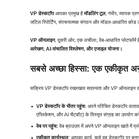
VP डेस्कटॉप
आपका प्रमुख है
मॉडलिंग टूल
, गंभीर, व्यापक प्
जटिल रिपोर्टिंग, संरचनात्मक संगठन और मॉडल-आधारित कोड उत्प
VP ऑनलाइन
, दूसरी ओर, एक लचीला, वेब-आधारित प्लेटफॉर्म 
आरेखण, AI-संचालित विश्लेषण, और एजाइल योजना।
सबसे अच्छा हिस्सा: एक एकीकृत अ
सक्रिय VP डेस्कटॉप रखरखाव सदस्यता और VP ऑनलाइन खात
VP डेस्कटॉप के भीतर पहुंच:
अपने परिचित डेस्कटॉप वाताव
एप्लिकेशन, और AI चैटबॉट) के विस्तृत संग्रह का उपयोग कर
वेब पर पहुंच:
वेब ब्राउज़र में अपने VP ऑनलाइन खाते में प्
एकीकृत कार्यस्थल:
आपका कार्य, चाहे वह डेस्कटॉप पर बना