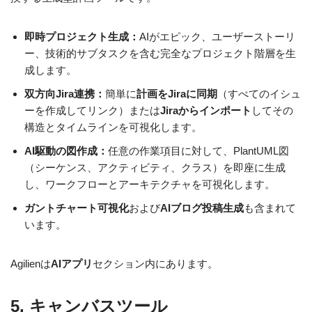
即時プロジェクト生成：
AIがエピック、ユーザーストーリ
ー、技術的サブタスクを含む完全なプロジェクト階層を生
成します。
双方向Jira連携：
簡単に
計画をJiraに同期
（すべてのイシュ
ーを作成してリンク）または
Jiraからインポート
してその
構造とタイムラインを可視化します。
AI駆動の図作成：
任意の作業項目に対して、PlantUML図
（シーケンス、アクティビティ、クラス）を即座に生成
し、ワークフローとアーキテクチャを可視化します。
ガントチャート可視化
および
AIブログ投稿生成
も含まれて
います。
Agilienは
AIアプリ
セクション内にあります。
5. キャンバスツール