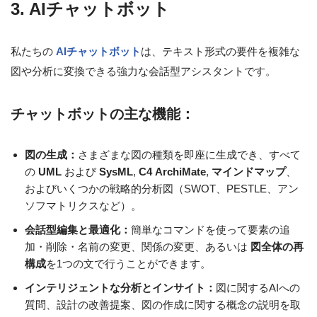
3. AIチャットボット
私たちの
AIチャットボット
は、テキスト形式の要件を複雑な
図や分析に変換できる強力な会話型アシスタントです。
チャットボットの主な機能：
図の生成：
さまざまな図の種類を即座に生成でき、すべて
の
UML
および
SysML
,
C4
ArchiMate
,
マインドマップ
、
およびいくつかの戦略的分析図（SWOT、PESTLE、アン
ソフマトリクスなど）。
会話型編集と最適化：
簡単なコマンドを使って要素の追
加・削除・名前の変更、関係の変更、あるいは
図全体の再
構成
を1つの文で行うことができます。
インテリジェントな分析とインサイト：
図に関するAIへの
質問、設計の改善提案、図の作成に関する概念の説明を取