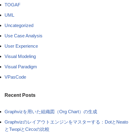
TOGAF
UML
Uncategorized
Use Case Analysis
User Experience
Visual Modeling
Visual Paradigm
VPasCode
Recent Posts
Graphvizを用いた組織図（Org Chart）の生成
Graphvizのレイアウトエンジンをマスターする：DotとNeato
とTwopiとCircoの比較