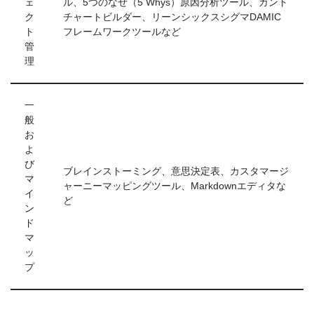
ェ
ル、5つのなぜ（5 Whys）原因分析ツール、ガント
ク
チャートビルダー、リーンシックスシグマDAMIC
ト
フレームワークツールなど
管
理
一
般
お
よ
び
ブレインストーミング、意思決定表、カスタマージ
マ
ャーニーマッピングツール、Markdownエディタな
イ
ど
ン
ド
マ
ッ
プ