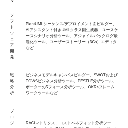
ソ
フ
PlantUMLシーケンス/デプロイメント図ビルダー、
ト
AIアシスタント付きUMLクラス図生成器、ユースケ
ウ
ースシナリオ分析ツール、アジャイルバックログ最
ェ
適化ツール、ユーザーストーリー（3Cs）エディタ
ア
など
開
発
戦
ビジネスモデルキャンバスビルダー、SWOTおよび
略
TOWSビジネス分析ツール、PESTLE分析ツール、
分
ポーターの5フォース分析ツール、OKRsフレーム
析
ワークツールなど
プ
ロ
ジ
RACIマトリクス、コストベネフィット分析ツー