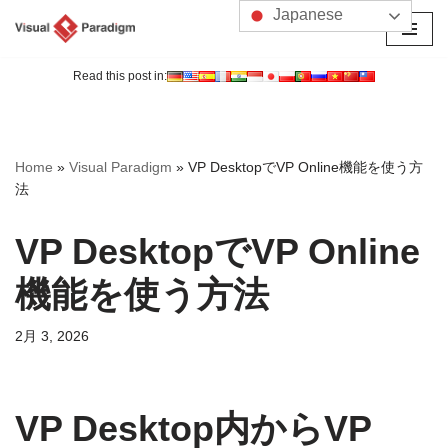
Japanese
コ
ン
Read this post in:
テ
ン
ツ
Home
»
Visual Paradigm
»
VP DesktopでVP Online機能を使う方
へ
法
ス
キ
VP DesktopでVP Online
ッ
プ
機能を使う方法
2月 3, 2026
VP Desktop内からVP