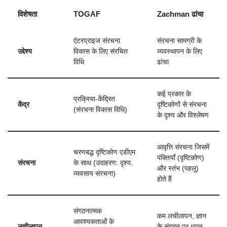
विशेषता
TOGAF
Zachman ढांचा
एंटरप्राइज संरचना
संरचना सामग्री के
उद्देश्य
विकास के लिए संरचित
व्यवस्थापन के लिए
विधि
ढांचा
कई प्रकार के
प्रक्रिया-केंद्रित
केंद्र
दृष्टिकोणों से संरचना
(संरचना विकास विधि)
के दृश्य और विश्लेषण
आवृत्ति संरचना जिसमें
चरणबद्ध दृष्टिकोण एडीएम
पंक्तियाँ (दृष्टिकोण)
संरचना
के साथ (उदाहरण: दृश्य,
और स्तंभ (पहलू)
व्यवसाय संरचना)
होते हैं
संगठनात्मक
कम लचीलापन, ज्ञान
आवश्यकताओं के
लचीलापन
के संगठन पर ध्यान