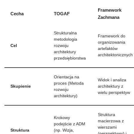
Framework
Cecha
TOGAF
Zachmana
Strukturalna
Framework do
metodologia
organizowania
Cel
rozwoju
artefaktów
architektury
architektonicznych
przedsiębiorstwa
Orientacja na
Widok i analiza
proces (Metoda
Skupienie
architektury z
rozwoju
wielu perspektyw
architektury)
Struktura
Krokowy
macierzowa z
podejście z ADM
wierszami
Struktura
(np. Wizja,
(perspektywy) i