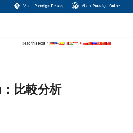
|
Visual Paradigm Desktop
Visual Paradigm Online
Read this post in:
an：比較分析