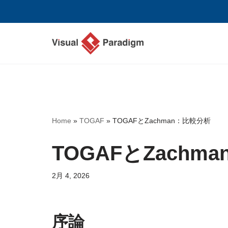
コ
ン
テ
ン
ツ
へ
ス
Home
»
TOGAF
»
TOGAFとZachman：比較分析
キ
ッ
TOGAFとZachm
プ
2月 4, 2026
序論