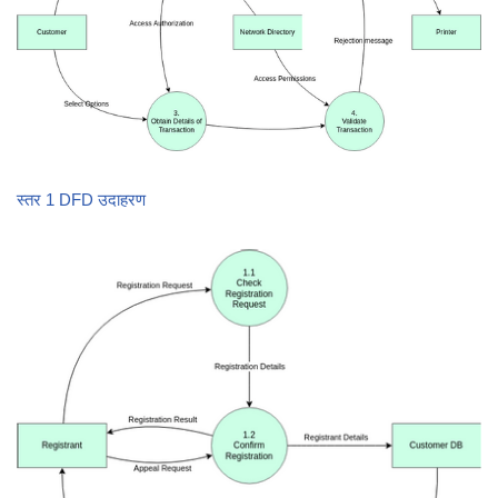
स्तर 1 DFD उदाहरण