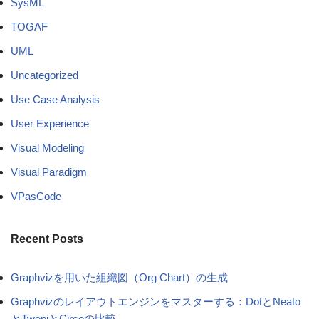
SysML
TOGAF
UML
Uncategorized
Use Case Analysis
User Experience
Visual Modeling
Visual Paradigm
VPasCode
Recent Posts
Graphvizを用いた組織図（Org Chart）の生成
Graphvizのレイアウトエンジンをマスターする：DotとNeato
とTwopiとCircoの比較