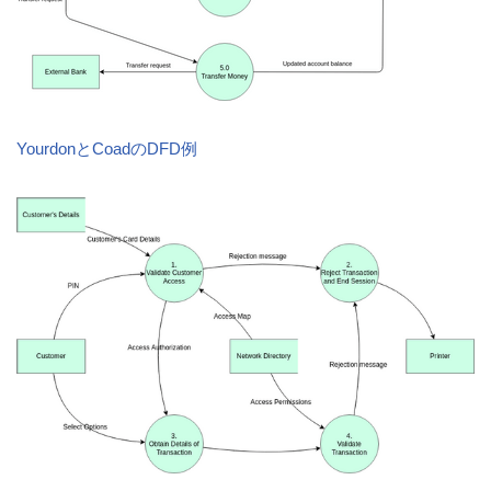
YourdonとCoadのDFD例