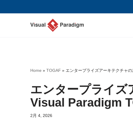
コ
ン
テ
ン
ツ
へ
ス
Home
»
TOGAF
»
エンタープライズアーキテクチャの加速：V
キ
ッ
エンタープライズ
プ
Visual Parad
2月 4, 2026