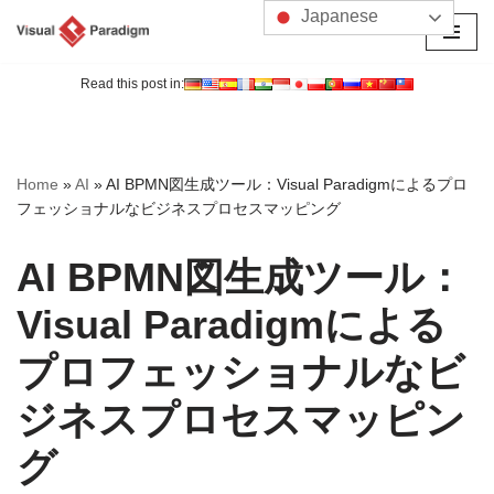
Japanese
コ
ン
Read this post in:
テ
ン
ツ
Home
»
AI
»
AI BPMN図生成ツール：Visual Paradigmによるプロ
へ
フェッショナルなビジネスプロセスマッピング
ス
キ
AI BPMN図生成ツール：
ッ
プ
Visual Paradigmによる
プロフェッショナルなビ
ジネスプロセスマッピン
グ