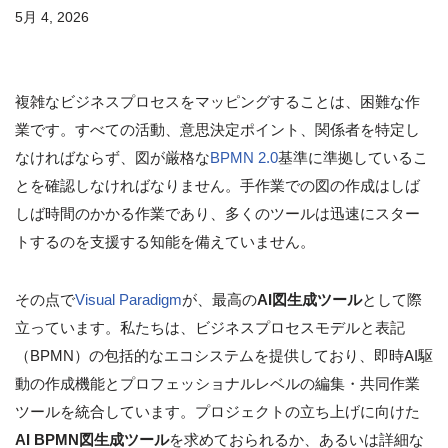
5月 4, 2026
複雑なビジネスプロセスをマッピングすることは、困難な作
業です。すべての活動、意思決定ポイント、関係者を特定し
なければならず、図が厳格な
BPMN 2.0
基準に準拠しているこ
とを確認しなければなりません。手作業での図の作成はしば
しば時間のかかる作業であり、多くのツールは迅速にスター
トするのを支援する知能を備えていません。
その点で
Visual Paradigm
が、最高の
AI図生成ツール
として際
立っています。私たちは、ビジネスプロセスモデルと表記
（BPMN）の包括的なエコシステムを提供しており、即時AI駆
動の作成機能とプロフェッショナルレベルの編集・共同作業
ツールを統合しています。プロジェクトの立ち上げに向けた
AI BPMN図生成ツール
を求めておられるか、あるいは詳細な