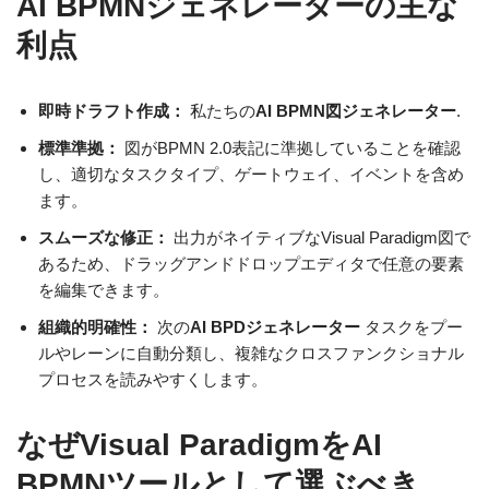
AI BPMNジェネレーターの主な
利点
即時ドラフト作成：
私たちの
AI BPMN図ジェネレーター
.
標準準拠：
図がBPMN 2.0表記に準拠していることを確認
し、適切なタスクタイプ、ゲートウェイ、イベントを含め
ます。
スムーズな修正：
出力がネイティブなVisual Paradigm図で
あるため、ドラッグアンドドロップエディタで任意の要素
を編集できます。
組織的明確性：
次の
AI BPDジェネレーター
タスクをプー
ルやレーンに自動分類し、複雑なクロスファンクショナル
プロセスを読みやすくします。
なぜVisual ParadigmをAI
BPMNツールとして選ぶべき