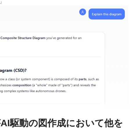
」
igmがAI駆動の図作成において他を