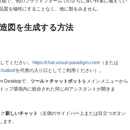
可能で、他のプラットフォームでのさらに深い作業に備えてい
品質を犠牲にすることなく、他に類をみません。
構造図を生成する方法
してください。
https://chat.visual-paradigm.com/
（または
chatbot/
を代替の入り口としてご利用ください）。
gm Desktopで、
ツール > チャットボット
をメインメニューから
トップ環境内に統合された同じAIアシスタントが開きま
ック
新しいチャット
（左側のサイドバー上または目立つボタン
します。