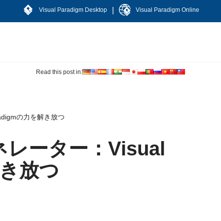
|
Visual Paradigm Desktop
Visual Paradigm Online
Read this post in:
radigmの力を解き放つ
レーター：Visual
解き放つ