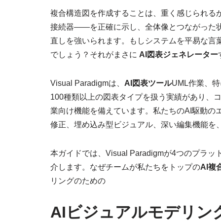
複合構造図を作成することは、重く感じられる
接続器——を正確に示し、全体像とつながった
直しを強いられます。もしシステムを平易な言
でしょう？それがまさに
AI図表ジェネレーター
Visual Paradigmは、
AI図表ツール
UML作業、
100種類以上の図表タイプを扱う実績があり、
業向け機能を備えています。私たちのAI駆動の
修正、埋め込み型ビジュアル、深い編集機能を
本ガイドでは、Visual Paradigmが4つ
介します。なぜチームが私たちをトップの
AI
リングのための
AIビジュアルモデリン