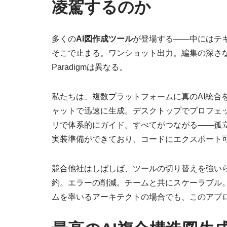
凌駕するのか
多くの
AI図作成ツール
が登場する——中にはテ
そこで止まる。ワンショット出力。編集の深さなし
Paradigmは異なる。
私たちは、複数プラットフォームに真のAI統合
ャットで迅速に生成。デスクトップでプロフェッ
リで体系的にガイド。すべてがつながる——孤
実装準備ができており、コードにエクスポート
競合他社はしばしば、ツールの切り替えを強い
約。エラーの削減。チームと共にスケーラブル
ムを率いるアーキテクトの場合でも、このアプ