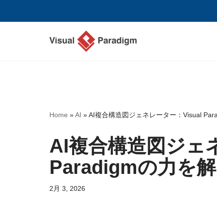
コ
ン
テ
ン
ツ
へ
ス
Home
»
AI
»
AI複合構造図ジェネレーター：Visual Pa
キ
ッ
AI複合構造図ジェネ
プ
Paradigmの力を
2月 3, 2026