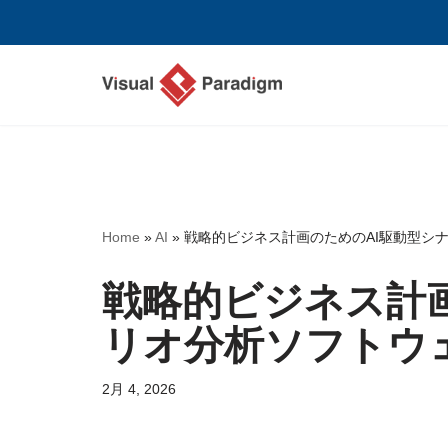
コ
ン
テ
ン
ツ
へ
ス
Home
»
AI
»
戦略的ビジネス計画のためのAI駆動型シ
キ
ッ
戦略的ビジネス計
プ
リオ分析ソフトウ
2月 4, 2026