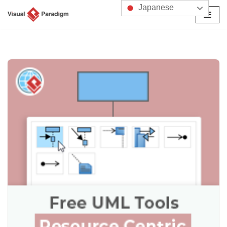
Japanese
コ
ン
テ
ン
ツ
へ
ス
キ
ッ
プ