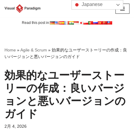
Japanese
コ
ン
Read this post in:
テ
ン
ツ
Home
»
Agile & Scrum
»
効果的なユーザーストーリーの作成：良
へ
いバージョンと悪いバージョンのガイド
ス
キ
効果的なユーザーストー
ッ
プ
リーの作成：良いバージ
ョンと悪いバージョンの
ガイド
2月 4, 2026