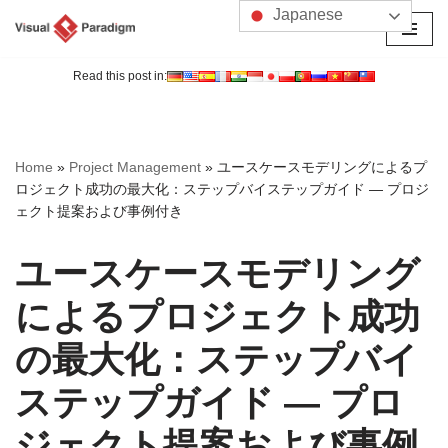
Japanese
コ
ン
Read this post in:
テ
ン
ツ
Home
»
Project Management
»
ユースケースモデリングによるプ
へ
ロジェクト成功の最大化：ステップバイステップガイド ― プロジ
ス
ェクト提案および事例付き
キ
ッ
ユースケースモデリング
プ
によるプロジェクト成功
の最大化：ステップバイ
ステップガイド ― プロ
ジェクト提案および事例