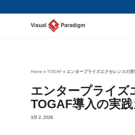
コ
ン
テ
ン
ツ
へ
ス
Home
»
TOGAF
»
エンタープライズエクセレンスの実現
キ
ッ
エンタープライズ
プ
TOGAF導入の実
3月 2, 2026