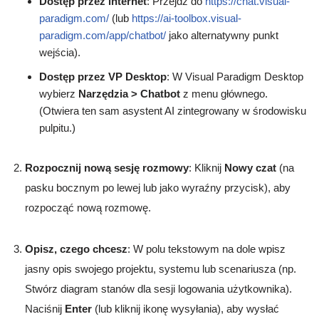
Dostęp przez internet
: Przejdź do
https://chat.visual-
paradigm.com/
(lub
https://ai-toolbox.visual-
paradigm.com/app/chatbot/
jako alternatywny punkt
wejścia).
Dostęp przez VP Desktop
: W Visual Paradigm Desktop
wybierz
Narzędzia > Chatbot
z menu głównego.
(Otwiera ten sam asystent AI zintegrowany w środowisku
pulpitu.)
Rozpocznij nową sesję rozmowy
: Kliknij
Nowy czat
(na
pasku bocznym po lewej lub jako wyraźny przycisk), aby
rozpocząć nową rozmowę.
Opisz, czego chcesz
: W polu tekstowym na dole wpisz
jasny opis swojego projektu, systemu lub scenariusza (np.
Stwórz diagram stanów dla sesji logowania użytkownika).
Naciśnij
Enter
(lub kliknij ikonę wysyłania), aby wysłać