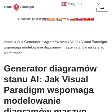
English
Przejdź
do
Read this post in:
treści
Home
»
AI
»
Generator diagramów stanu AI: Jak Visual Paradigm
wspomaga modelowanie diagramów maszyn stanów na czterech
platformach
Generator diagramów
stanu AI: Jak Visual
Paradigm wspomaga
modelowanie
diagramów maszyn