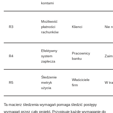
kontami
Możliwość
R3
płatności
Klienci
Nie 
rachunków
Efektywny
Pracownicy
R4
system
Zaim
banku
zaplecza
Śledzenie
Właściciele
R5
metryk
W tra
firm
użycia
Ta macierz śledzenia wymagań pomaga śledzić postępy
wymagań przez cały projekt. Przypisuje każde wymaganie do