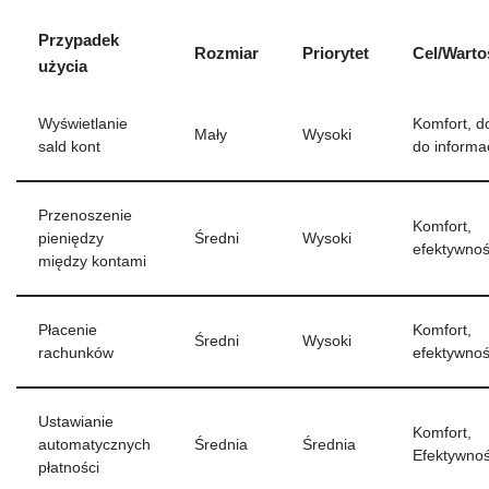
Przypadek
Rozmiar
Priorytet
Cel/Warto
użycia
Wyświetlanie
Komfort, d
Mały
Wysoki
sald kont
do informac
Przenoszenie
Komfort,
pieniędzy
Średni
Wysoki
efektywno
między kontami
Płacenie
Komfort,
Średni
Wysoki
rachunków
efektywno
Ustawianie
Komfort,
automatycznych
Średnia
Średnia
Efektywno
płatności