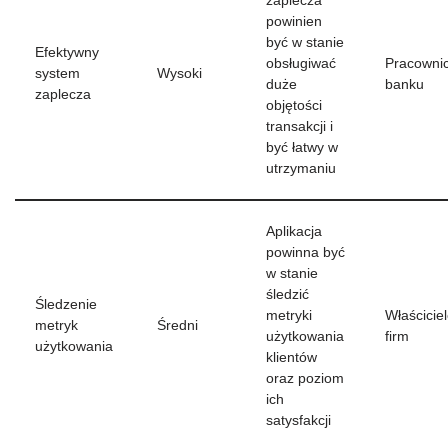
zaplecza
powinien
być w stanie
Efektywny
obsługiwać
Pracowni
system
Wysoki
duże
banku
zaplecza
objętości
transakcji i
być łatwy w
utrzymaniu
Aplikacja
powinna być
w stanie
śledzić
Śledzenie
metryki
Właścicie
metryk
Średni
użytkowania
firm
użytkowania
klientów
oraz poziom
ich
satysfakcji