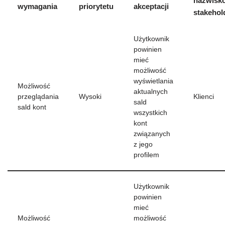
nazwisk
wymagania
priorytetu
akceptacji
stakehol
Użytkownik
powinien
mieć
możliwość
wyświetlania
Możliwość
aktualnych
przeglądania
Wysoki
Klienci
sald
sald kont
wszystkich
kont
związanych
z jego
profilem
Użytkownik
powinien
mieć
Możliwość
możliwość