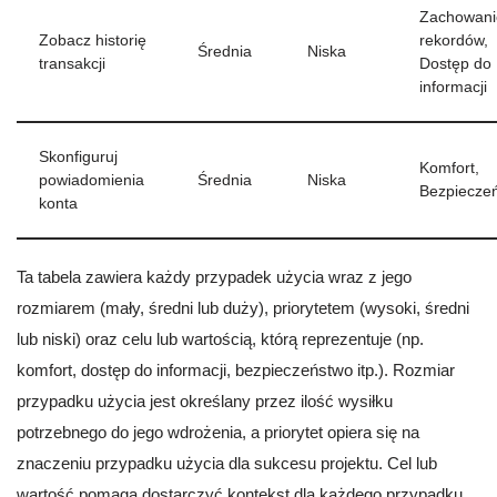
Zachowani
Zobacz historię
rekordów,
Średnia
Niska
transakcji
Dostęp do
informacji
Skonfiguruj
Komfort,
powiadomienia
Średnia
Niska
Bezpiecze
konta
Ta tabela zawiera każdy przypadek użycia wraz z jego
rozmiarem (mały, średni lub duży), priorytetem (wysoki, średni
lub niski) oraz celu lub wartością, którą reprezentuje (np.
komfort, dostęp do informacji, bezpieczeństwo itp.). Rozmiar
przypadku użycia jest określany przez ilość wysiłku
potrzebnego do jego wdrożenia, a priorytet opiera się na
znaczeniu przypadku użycia dla sukcesu projektu. Cel lub
wartość pomaga dostarczyć kontekst dla każdego przypadku