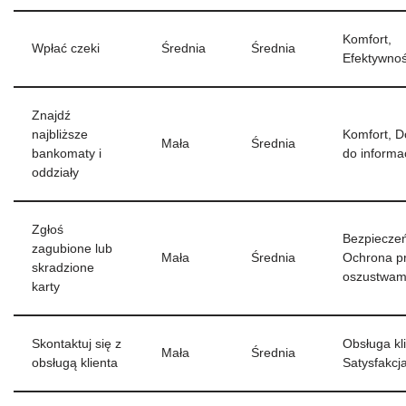
Komfort,
Wpłać czeki
Średnia
Średnia
Efektywno
Znajdź
najbliższe
Komfort, D
Mała
Średnia
bankomaty i
do informac
oddziały
Zgłoś
Bezpiecze
zagubione lub
Mała
Średnia
Ochrona p
skradzione
oszustwam
karty
Skontaktuj się z
Obsługa kl
Mała
Średnia
obsługą klienta
Satysfakcj