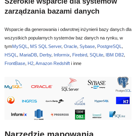
Szerokie wsparcie dla systemów
zarządzania bazami danych
Wsparcie dla generowania i odwrotnej inżynierii bazy danych dla
wszystkich popularnych systemów baz danych na rynku, w
tym
MySQL
,
MS SQL Server
,
Oracle
,
Sybase
,
PostgreSQL
,
HSQL
,
MariaDB
,
Derby
,
Informix
,
Firebird
,
SQLite
,
IBM DB2
,
FrontBase
,
H2
,
Amazon Redshift
i inne
Narzędzie mapowania