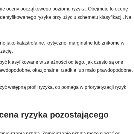
enie oceny początkowego poziomu ryzyka. Obejmuje to ocenę
identyfikowanego ryzyka przy użyciu schematu klasyfikacji. Na
e jako katastrofalne, krytyczne, marginalne lub znikome w
zację.
yć klasyfikowane w zależności od tego, jak często są one
rawdopodobne, okazjonalne, rzadkie lub mało prawdopodobne.
ć wstępną profil ryzyka, co pomaga w priorytetyzacji ryzyk
ocena ryzyka pozostającego
mniejszania ryzyka. Zmniejszanie ryzyka może sięgać od