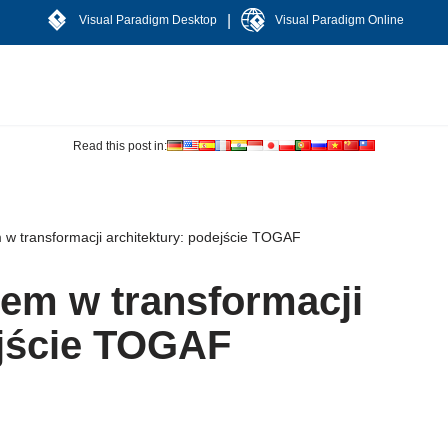
|
Visual Paradigm Desktop
Visual Paradigm Online
Read this post in:
 w transformacji architektury: podejście TOGAF
iem w transformacji
ejście TOGAF