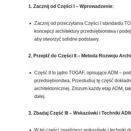
1. Zacznij od Części I – Wprowadzenie:
Zacznij od przeczytania Części I standardu 
koncepcji architektury przedsiębiorstwa i po
aby stworzyć solidne podstawy.
2. Przejdź do Części II – Metoda Rozwoju Arch
Część II to jądro TOGAF, opisujące ADM – pode
przedsiębiorstwa. Przestudiuj tę część dokła
architektonicznej. Zrozum każdy etap ADM, taki
dalej.
3. Zbadaj Część III – Wskazówki i Techniki AD
W tej części znajdziesz wskazówki i technik