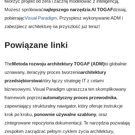
tworzyć projekt od zera i zacznij modelować z inteligencją.
Możesz spróbować
najlepszego narzędzia AI TOGAF
dzisiaj,
pobierając
Visual Paradigm
. Przyspiesz wykonywanie ADM i
zabezpiecz architekturę na przyszłość już teraz!
Powiązane linki
The
Metoda rozwoju architektury TOGAF (ADM)
to globalnie
uznawany, iteracyjny proces tworzenia
architektury
przedsiębiorstwa
który łączy strategię IT z celami
biznesowymi. Visual Paradigm upraszcza ten skomplikowany
framework poprzez
automatyczny proces przewodnika
,
zapewniający strukturalny nawigator, który oferuje instrukcje
krok po kroku,
ponownie używalne szablony
, oraz
zintegrowane repozytoria dokumentacji. Te narzędzia pozwalają
zespołom zarządzać pełnym cyklem życia architektury,