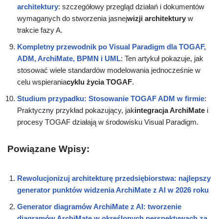
architektury
: szczegółowy przegląd działań i dokumentów
wymaganych do stworzenia jasnej
wizji architektury
w
trakcie fazy A.
Kompletny przewodnik po Visual Paradigm dla TOGAF,
ADM, ArchiMate, BPMN i UML
: Ten artykuł pokazuje, jak
stosować wiele standardów modelowania jednocześnie w
celu wspierania
cyklu życia TOGAF
.
Studium przypadku: Stosowanie TOGAF ADM w firmie
:
Praktyczny przykład pokazujący, jak
integracja ArchiMate
i
procesy TOGAF działają w środowisku Visual Paradigm.
Powiązane Wpisy:
Rewolucjonizuj architekturę przedsiębiorstwa: najlepszy
generator punktów widzenia ArchiMate z AI w 2026 roku
Generator diagramów ArchiMate z AI: tworzenie
diagramów ArchiMate w określonych perspektywach za