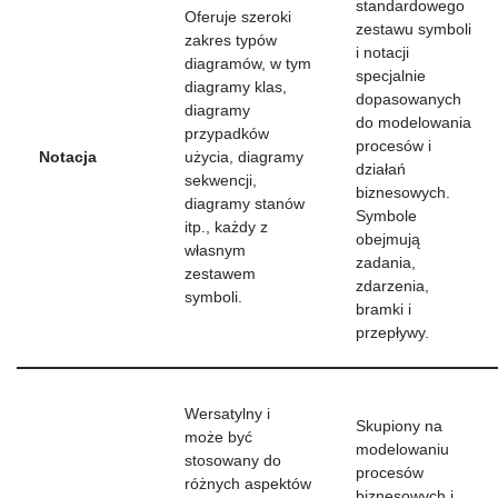
standardowego
Oferuje szeroki
zestawu symboli
zakres typów
i notacji
diagramów, w tym
specjalnie
diagramy klas,
dopasowanych
diagramy
do modelowania
przypadków
procesów i
Notacja
użycia, diagramy
działań
sekwencji,
biznesowych.
diagramy stanów
Symbole
itp., każdy z
obejmują
własnym
zadania,
zestawem
zdarzenia,
symboli.
bramki i
przepływy.
Wersatylny i
Skupiony na
może być
modelowaniu
stosowany do
procesów
różnych aspektów
biznesowych i