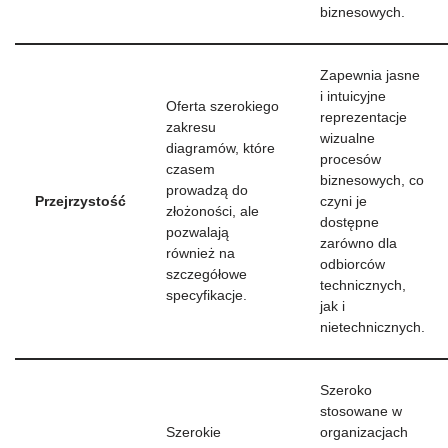
biznesowych.
Zapewnia jasne
i intuicyjne
Oferta szerokiego
reprezentacje
zakresu
wizualne
diagramów, które
procesów
czasem
biznesowych, co
prowadzą do
Przejrzystość
czyni je
złożoności, ale
dostępne
pozwalają
zarówno dla
również na
odbiorców
szczegółowe
technicznych,
specyfikacje.
jak i
nietechnicznych.
Szeroko
stosowane w
Szerokie
organizacjach