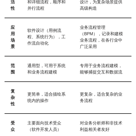
活
和详细流程，顺序和
设计，为复杂场景提供
性
并行流程
高级构造
应
业务流程管理
软件设计（用例流
用
（BPM），记录和建模
程、系统行为），工
场
业务流程，在各行业中
作流自动化
景
广泛采用
范
通用型，可用于系统
专用于业务流程建模，
围
和业务流程建模
能够捕捉交互和数据流
复
更简单，适合描绘系
更复杂，适合复杂的业
杂
统内的操作
务流程
性
受
主要面向技术受众
对业务分析师和非技术
众
（软件开发人员）
利益相关者友好