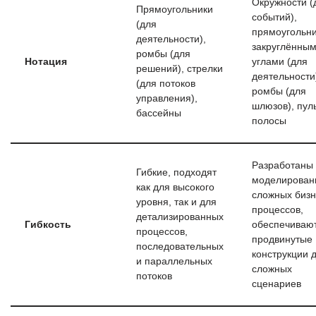
Окружности (
Прямоугольники
событий),
(для
прямоугольни
деятельности),
закруглённы
ромбы (для
Нотация
углами (для
решений), стрелки
деятельности
(для потоков
ромбы (для
управления),
шлюзов), пул
бассейны
полосы
Разработаны
Гибкие, подходят
моделирован
как для высокого
сложных бизн
уровня, так и для
процессов,
детализированных
Гибкость
обеспечиваю
процессов,
продвинутые
последовательных
конструкции 
и параллельных
сложных
потоков
сценариев