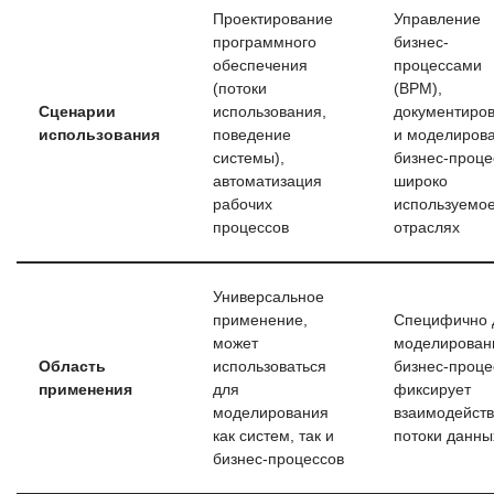
Проектирование
Управление
программного
бизнес-
обеспечения
процессами
(потоки
(BPM),
Сценарии
использования,
документиро
использования
поведение
и моделиров
системы),
бизнес-проце
автоматизация
широко
рабочих
используемое
процессов
отраслях
Универсальное
применение,
Специфично 
может
моделирован
Область
использоваться
бизнес-проце
применения
для
фиксирует
моделирования
взаимодейств
как систем, так и
потоки данны
бизнес-процессов