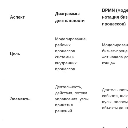
BPMN (моде
Диаграммы
Аспект
нотация биз
деятельности
процессов)
Моделирование
рабочих
Моделирован
процессов
бизнес-проце
Цель
системы и
«от начала д
внутренних
конца»
процессов
Деятельность,
Деятельность
действия, потоки
события, шлю
Элементы
управления, узлы
пулы, полосы
принятия
объекты дан
решений