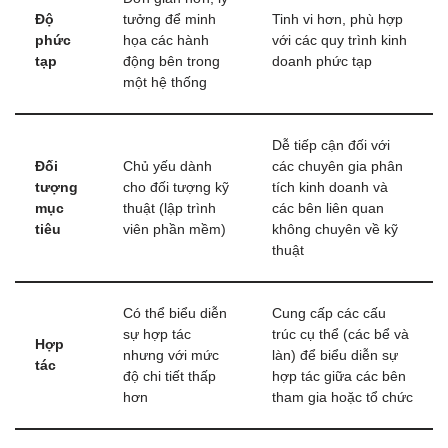
Độ
tưởng để minh
Tinh vi hơn, phù hợp
phức
họa các hành
với các quy trình kinh
tạp
động bên trong
doanh phức tạp
một hệ thống
Dễ tiếp cận đối với
Đối
Chủ yếu dành
các chuyên gia phân
tượng
cho đối tượng kỹ
tích kinh doanh và
mục
thuật (lập trình
các bên liên quan
tiêu
viên phần mềm)
không chuyên về kỹ
thuật
Có thể biểu diễn
Cung cấp các cấu
sự hợp tác
trúc cụ thể (các bể và
Hợp
nhưng với mức
làn) để biểu diễn sự
tác
độ chi tiết thấp
hợp tác giữa các bên
hơn
tham gia hoặc tổ chức