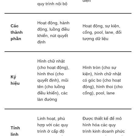
diện
quy trình nội bộ
Hoạt động, hành
Các
Hoạt động, sự kiện,
động, luồng điều
thành
cổng, pool, lane, đối
khiển, nút quyết
phần
tượng dữ liệu
định
Hình chữ nhật
(cho hoạt động),
Hình tròn (cho sự
hình thoi (cho
kiện), hình chữ nhật
Ký
quyết định), mũi
có góc bo (cho hoạt
hiệu
tên (cho luồng
động), hình thoi (cho
điều khiển), các
cổng), pool, lane
làn đường
Linh hoạt, phù
Được thiết kế để mô
hợp với các quy
hình hóa các quy
Tính
trình ở cấp độ
trình kinh doanh phức
linh