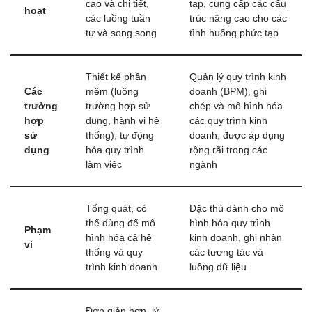
cao và chi tiết,
tạp, cung cấp các cấu
hoạt
các luồng tuần
trúc nâng cao cho các
tự và song song
tình huống phức tạp
Thiết kế phần
Quản lý quy trình kinh
Các
mềm (luồng
doanh (BPM), ghi
trường
trường hợp sử
chép và mô hình hóa
hợp
dụng, hành vi hệ
các quy trình kinh
sử
thống), tự động
doanh, được áp dụng
dụng
hóa quy trình
rộng rãi trong các
làm việc
ngành
Tổng quát, có
Đặc thù dành cho mô
thể dùng để mô
hình hóa quy trình
Phạm
hình hóa cả hệ
kinh doanh, ghi nhận
vi
thống và quy
các tương tác và
trình kinh doanh
luồng dữ liệu
Đơn giản hơn, lý