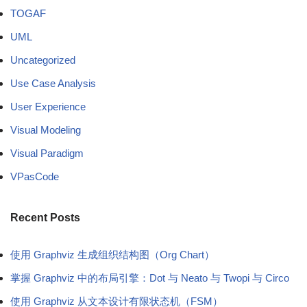
TOGAF
UML
Uncategorized
Use Case Analysis
User Experience
Visual Modeling
Visual Paradigm
VPasCode
Recent Posts
使用 Graphviz 生成组织结构图（Org Chart）
掌握 Graphviz 中的布局引擎：Dot 与 Neato 与 Twopi 与 Circo
使用 Graphviz 从文本设计有限状态机（FSM）