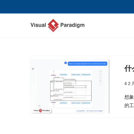
跳
至
正
文
什
4 2 
想
的