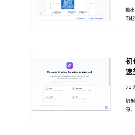
推
们
初
速
3 2 
初
源