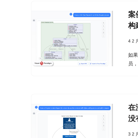
案
构
4 2 
如
员
在
没
3 2 