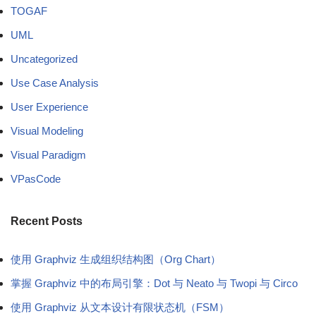
TOGAF
UML
Uncategorized
Use Case Analysis
User Experience
Visual Modeling
Visual Paradigm
VPasCode
Recent Posts
使用 Graphviz 生成组织结构图（Org Chart）
掌握 Graphviz 中的布局引擎：Dot 与 Neato 与 Twopi 与 Circo
使用 Graphviz 从文本设计有限状态机（FSM）