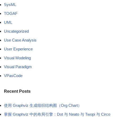
SysML
TOGAF
UML
Uncategorized
Use Case Analysis
User Experience
Visual Modeling
Visual Paradigm
VPasCode
Recent Posts
使用 Graphviz 生成组织结构图（Org Chart）
掌握 Graphviz 中的布局引擎：Dot 与 Neato 与 Twopi 与 Circo