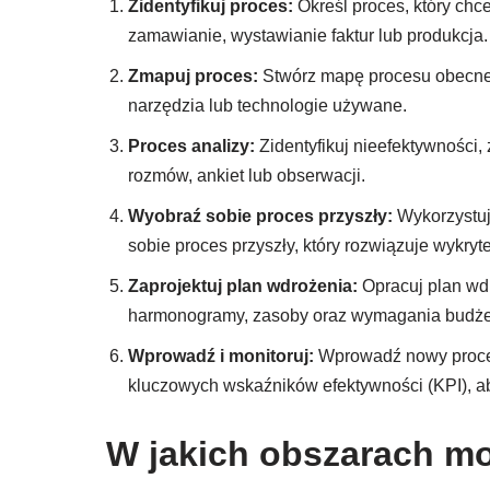
Zidentyfikuj proces:
Określ proces, który chc
zamawianie, wystawianie faktur lub produkcja.
Zmapuj proces:
Stwórz mapę procesu obecneg
narzędzia lub technologie używane.
Proces analizy:
Zidentyfikuj nieefektywności,
rozmów, ankiet lub obserwacji.
Wyobraź sobie proces przyszły:
Wykorzystuj
sobie proces przyszły, który rozwiązuje wykry
Zaprojektuj plan wdrożenia:
Opracuj plan wd
harmonogramy, zasoby oraz wymagania budż
Wprowadź i monitoruj:
Wprowadź nowy proces
kluczowych wskaźników efektywności (KPI), ab
W jakich obszarach m