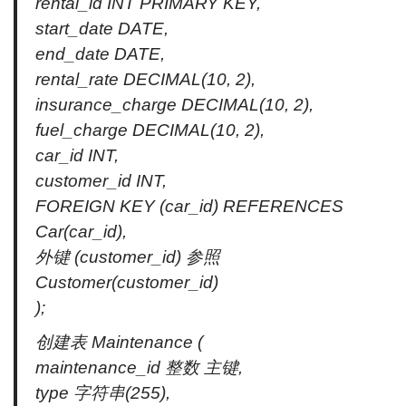
rental_id INT PRIMARY KEY,
start_date DATE,
end_date DATE,
rental_rate DECIMAL(10, 2),
insurance_charge DECIMAL(10, 2),
fuel_charge DECIMAL(10, 2),
car_id INT,
customer_id INT,
FOREIGN KEY (car_id) REFERENCES
Car(car_id),
外键 (customer_id) 参照
Customer(customer_id)
);
创建表 Maintenance (
maintenance_id 整数 主键,
type 字符串(255),