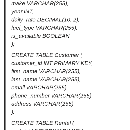
make VARCHAR(255),
year INT,
daily_rate DECIMAL(10, 2),
fuel_type VARCHAR(255),
is_available BOOLEAN
);
CREATE TABLE Customer (
customer_id INT PRIMARY KEY,
first_name VARCHAR(255),
last_name VARCHAR(255),
email VARCHAR(255),
phone_number VARCHAR(255),
address VARCHAR(255)
);
CREATE TABLE Rental (