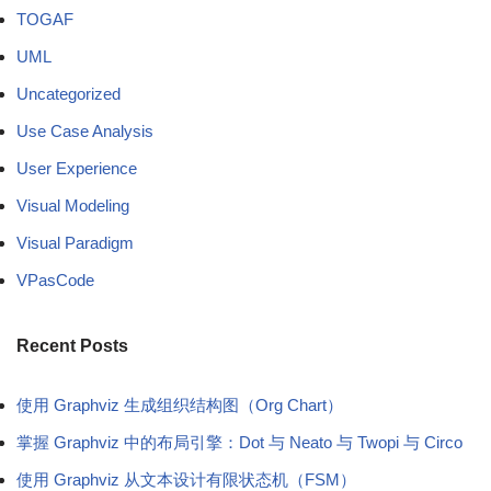
TOGAF
UML
Uncategorized
Use Case Analysis
User Experience
Visual Modeling
Visual Paradigm
VPasCode
Recent Posts
使用 Graphviz 生成组织结构图（Org Chart）
掌握 Graphviz 中的布局引擎：Dot 与 Neato 与 Twopi 与 Circo
使用 Graphviz 从文本设计有限状态机（FSM）