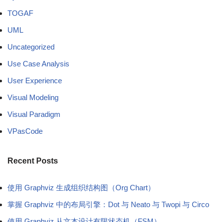
TOGAF
UML
Uncategorized
Use Case Analysis
User Experience
Visual Modeling
Visual Paradigm
VPasCode
Recent Posts
使用 Graphviz 生成组织结构图（Org Chart）
掌握 Graphviz 中的布局引擎：Dot 与 Neato 与 Twopi 与 Circo
使用 Graphviz 从文本设计有限状态机（FSM）