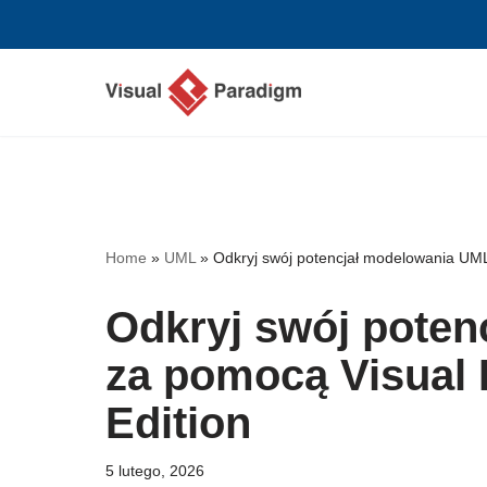
Przejdź
do
treści
Home
»
UML
»
Odkryj swój potencjał modelowania UM
Odkryj swój pote
za pomocą Visual
Edition
5 lutego, 2026