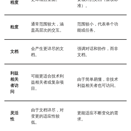
程度
准）。
通常范围较大，涵
范围较小，代表单个功
粒度
盖高层次的交互。
能或任务。
会产生更详尽的文
强调对话和协作，而非
文档
档。
文档。
利益
可能更适合技术利
相关
由于简单易懂，非技术
益相关者或复杂项
者访
利益相关者也可访问。
目。
问
由于文档详尽，对
灵活
更能适应不断变化的需
变更的适应性较
性
求。
低。