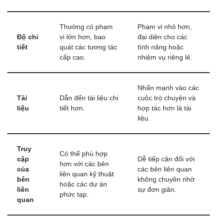
Thường có phạm
Phạm vi nhỏ hơn,
Độ chi
vi lớn hơn, bao
đại diện cho các
tiết
quát các tương tác
tính năng hoặc
cấp cao.
nhiệm vụ riêng lẻ.
Nhấn mạnh vào các
Tài
Dẫn đến tài liệu chi
cuộc trò chuyện và
liệu
tiết hơn.
hợp tác hơn là tài
liệu.
Truy
Có thể phù hợp
cập
Dễ tiếp cận đối với
hơn với các bên
của
các bên liên quan
liên quan kỹ thuật
bên
không chuyên nhờ
hoặc các dự án
liên
sự đơn giản.
phức tạp.
quan