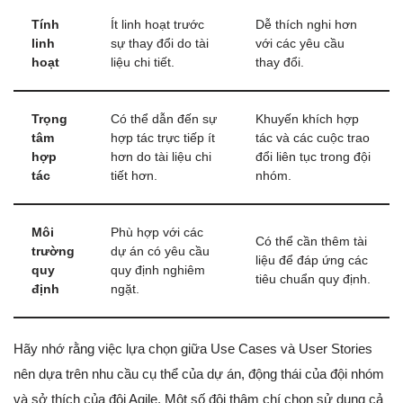
Tính
Ít linh hoạt trước
Dễ thích nghi hơn
linh
sự thay đổi do tài
với các yêu cầu
hoạt
liệu chi tiết.
thay đổi.
Trọng
Có thể dẫn đến sự
Khuyến khích hợp
tâm
hợp tác trực tiếp ít
tác và các cuộc trao
hợp
hơn do tài liệu chi
đổi liên tục trong đội
tác
tiết hơn.
nhóm.
Môi
Phù hợp với các
Có thể cần thêm tài
trường
dự án có yêu cầu
liệu để đáp ứng các
quy
quy định nghiêm
tiêu chuẩn quy định.
định
ngặt.
Hãy nhớ rằng việc lựa chọn giữa Use Cases và User Stories
nên dựa trên nhu cầu cụ thể của dự án, động thái của đội nhóm
và sở thích của đội Agile. Một số đội thậm chí chọn sử dụng cả