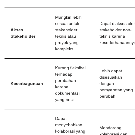
Mungkin lebih
sesuai untuk
Dapat diakses ole
Akses
stakeholder
stakeholder non-
Stakeholder
teknis atau
teknis karena
proyek yang
kesederhanaanny
kompleks.
Kurang fleksibel
Lebih dapat
terhadap
disesuaikan
perubahan
Keserbagunaan
dengan
karena
persyaratan yang
dokumentasi
berubah.
yang rinci.
Dapat
menyebabkan
Mendorong
kolaborasi yang
kolaborasi dan