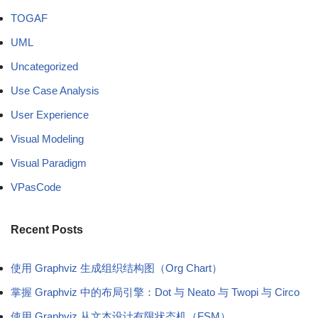
TOGAF
UML
Uncategorized
Use Case Analysis
User Experience
Visual Modeling
Visual Paradigm
VPasCode
Recent Posts
使用 Graphviz 生成组织结构图（Org Chart）
掌握 Graphviz 中的布局引擎：Dot 与 Neato 与 Twopi 与 Circo
使用 Graphviz 从文本设计有限状态机（FSM）