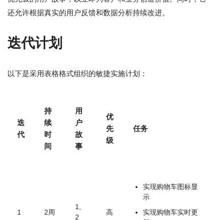
还允许根据真实的用户反馈和数据分析持续改进。
迭代计划
以下是采用表格格式组织的敏捷实施计划：
持
用
优
迭
续
户
先
任务
代
时
故
级
间
事
实现购物车图标显
示
1,
1
2周
高
实现购物车实时更
2