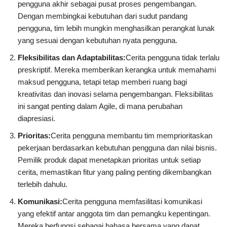
pengguna akhir sebagai pusat proses pengembangan.
Dengan membingkai kebutuhan dari sudut pandang
pengguna, tim lebih mungkin menghasilkan perangkat lunak
yang sesuai dengan kebutuhan nyata pengguna.
Fleksibilitas dan Adaptabilitas:
Cerita pengguna tidak terlalu
preskriptif. Mereka memberikan kerangka untuk memahami
maksud pengguna, tetapi tetap memberi ruang bagi
kreativitas dan inovasi selama pengembangan. Fleksibilitas
ini sangat penting dalam Agile, di mana perubahan
diapresiasi.
Prioritas:
Cerita pengguna membantu tim memprioritaskan
pekerjaan berdasarkan kebutuhan pengguna dan nilai bisnis.
Pemilik produk dapat menetapkan prioritas untuk setiap
cerita, memastikan fitur yang paling penting dikembangkan
terlebih dahulu.
Komunikasi:
Cerita pengguna memfasilitasi komunikasi
yang efektif antar anggota tim dan pemangku kepentingan.
Mereka berfungsi sebagai bahasa bersama yang dapat