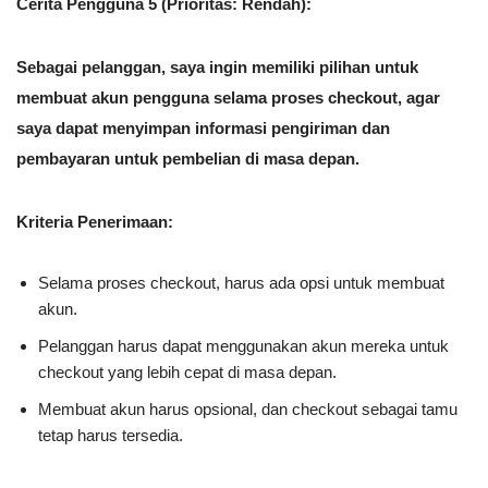
Cerita Pengguna 5 (Prioritas: Rendah):
Sebagai pelanggan, saya ingin memiliki pilihan untuk
membuat akun pengguna selama proses checkout, agar
saya dapat menyimpan informasi pengiriman dan
pembayaran untuk pembelian di masa depan.
Kriteria Penerimaan:
Selama proses checkout, harus ada opsi untuk membuat
akun.
Pelanggan harus dapat menggunakan akun mereka untuk
checkout yang lebih cepat di masa depan.
Membuat akun harus opsional, dan checkout sebagai tamu
tetap harus tersedia.