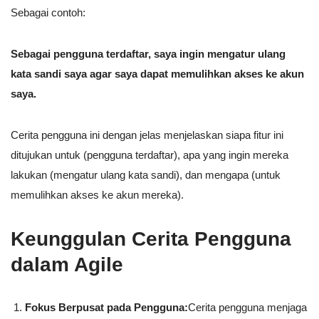
Sebagai contoh:
Sebagai pengguna terdaftar, saya ingin mengatur ulang
kata sandi saya agar saya dapat memulihkan akses ke akun
saya.
Cerita pengguna ini dengan jelas menjelaskan siapa fitur ini
ditujukan untuk (pengguna terdaftar), apa yang ingin mereka
lakukan (mengatur ulang kata sandi), dan mengapa (untuk
memulihkan akses ke akun mereka).
Keunggulan Cerita Pengguna
dalam Agile
Fokus Berpusat pada Pengguna:
Cerita pengguna menjaga