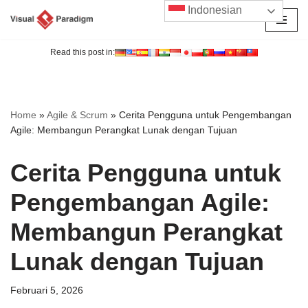
Indonesian
Lompat
ke
Read this post in:
konten
Home
»
Agile & Scrum
»
Cerita Pengguna untuk Pengembangan
Agile: Membangun Perangkat Lunak dengan Tujuan
Cerita Pengguna untuk
Pengembangan Agile:
Membangun Perangkat
Lunak dengan Tujuan
Februari 5, 2026