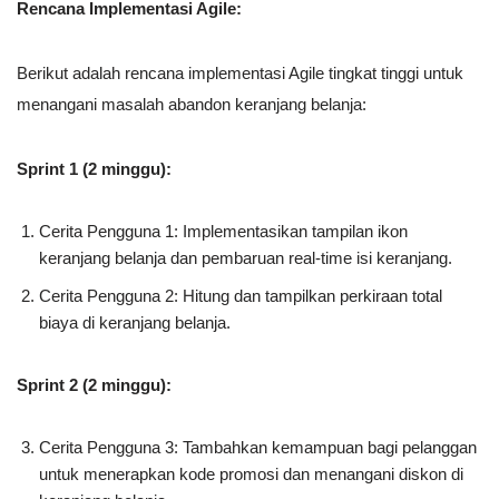
Rencana Implementasi Agile:
Berikut adalah rencana implementasi Agile tingkat tinggi untuk
menangani masalah abandon keranjang belanja:
Sprint 1 (2 minggu):
Cerita Pengguna 1: Implementasikan tampilan ikon
keranjang belanja dan pembaruan real-time isi keranjang.
Cerita Pengguna 2: Hitung dan tampilkan perkiraan total
biaya di keranjang belanja.
Sprint 2 (2 minggu):
Cerita Pengguna 3: Tambahkan kemampuan bagi pelanggan
untuk menerapkan kode promosi dan menangani diskon di