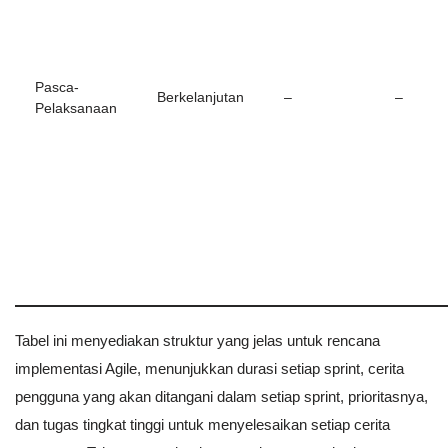
Pasca-
Berkelanjutan
–
–
Pelaksanaan
Tabel ini menyediakan struktur yang jelas untuk rencana
implementasi Agile, menunjukkan durasi setiap sprint, cerita
pengguna yang akan ditangani dalam setiap sprint, prioritasnya,
dan tugas tingkat tinggi untuk menyelesaikan setiap cerita