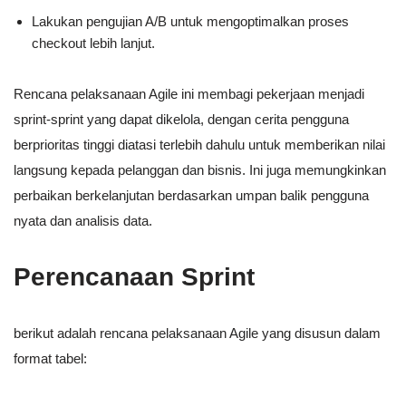
Lakukan pengujian A/B untuk mengoptimalkan proses
checkout lebih lanjut.
Rencana pelaksanaan Agile ini membagi pekerjaan menjadi
sprint-sprint yang dapat dikelola, dengan cerita pengguna
berprioritas tinggi diatasi terlebih dahulu untuk memberikan nilai
langsung kepada pelanggan dan bisnis. Ini juga memungkinkan
perbaikan berkelanjutan berdasarkan umpan balik pengguna
nyata dan analisis data.
Perencanaan Sprint
berikut adalah rencana pelaksanaan Agile yang disusun dalam
format tabel: