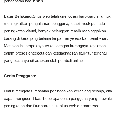
pendapatan bagi bisnis.
Latar Belakang:
Situs web telah direnovasi baru-baru ini untuk
meningkatkan pengalaman pengguna, tetapi meskipun ada
peningkatan visual, banyak pelanggan masih meninggalkan
barang di keranjang belanja tanpa menyelesaikan pembelian.
Masalah ini tampaknya terkait dengan kurangnya kejelasan
dalam proses checkout dan ketidakhadiran fitur-fitur tertentu
yang biasanya diharapkan oleh pembeli online.
Cerita Pengguna:
Untuk mengatasi masalah peninggalkan keranjang belanja, kita
dapat mengidentifikasi beberapa cerita pengguna yang mewakili
peningkatan dan fitur baru untuk situs web e-commerce: