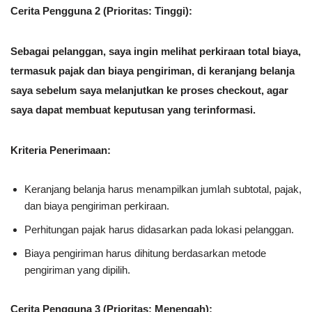
Cerita Pengguna 2 (Prioritas: Tinggi):
Sebagai pelanggan, saya ingin melihat perkiraan total biaya,
termasuk pajak dan biaya pengiriman, di keranjang belanja
saya sebelum saya melanjutkan ke proses checkout, agar
saya dapat membuat keputusan yang terinformasi.
Kriteria Penerimaan:
Keranjang belanja harus menampilkan jumlah subtotal, pajak,
dan biaya pengiriman perkiraan.
Perhitungan pajak harus didasarkan pada lokasi pelanggan.
Biaya pengiriman harus dihitung berdasarkan metode
pengiriman yang dipilih.
Cerita Pengguna 3 (Prioritas: Menengah):