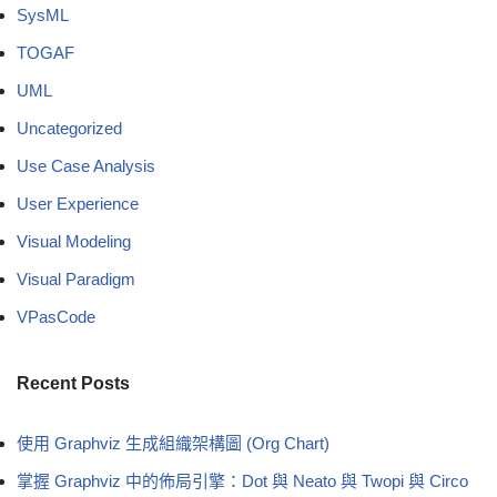
SysML
TOGAF
UML
Uncategorized
Use Case Analysis
User Experience
Visual Modeling
Visual Paradigm
VPasCode
Recent Posts
使用 Graphviz 生成組織架構圖 (Org Chart)
掌握 Graphviz 中的佈局引擎：Dot 與 Neato 與 Twopi 與 Circo