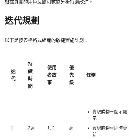
根據真實的用戶反饋和數據分析持續改進。
迭代規劃
以下是按表格格式組織的敏捷實施計劃：
持
使用
優
迭
續
者故
先
任務
代
時
事
級
間
實現購物車圖示顯
示
1
2週
1, 2
高
實現購物車即時更
新