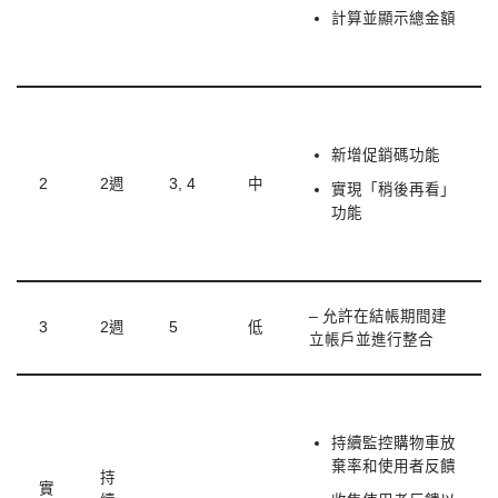
計算並顯示總金額
新增促銷碼功能
2
2週
3, 4
中
實現「稍後再看」
功能
– 允許在結帳期間建
3
2週
5
低
立帳戶並進行整合
持續監控購物車放
棄率和使用者反饋
持
實