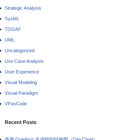
Strategic Analysis
SysML
TOGAF
UML
Uncategorized
Use Case Analysis
User Experience
Visual Modeling
Visual Paradigm
VPasCode
Recent Posts
使用 Graphviz 生成组织结构图（Org Chart）