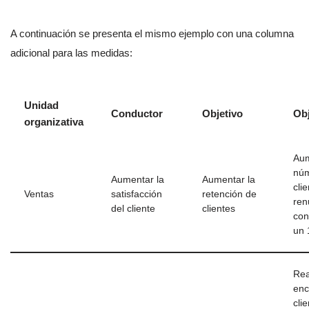
A continuación se presenta el mismo ejemplo con una columna
adicional para las medidas:
Unidad
Conductor
Objetivo
Obj
organizativa
Aum
núm
Aumentar la
Aumentar la
cli
Ventas
satisfacción
retención de
ren
del cliente
clientes
con
un
Rea
enc
cli