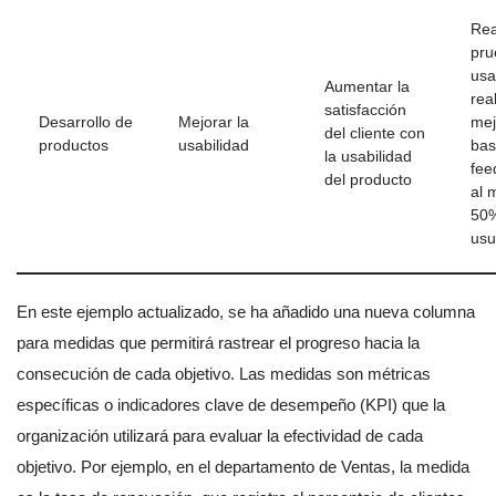
Rea
pru
usa
Aumentar la
rea
satisfacción
Desarrollo de
Mejorar la
mej
del cliente con
productos
usabilidad
bas
la usabilidad
fee
del producto
al 
50%
usu
En este ejemplo actualizado, se ha añadido una nueva columna
para medidas que permitirá rastrear el progreso hacia la
consecución de cada objetivo. Las medidas son métricas
específicas o indicadores clave de desempeño (KPI) que la
organización utilizará para evaluar la efectividad de cada
objetivo. Por ejemplo, en el departamento de Ventas, la medida