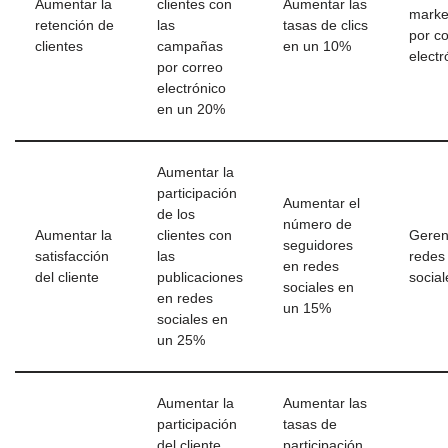
Aumentar la
clientes con
Aumentar las
marke
retención de
las
tasas de clics
por c
clientes
campañas
en un 10%
electr
por correo
electrónico
en un 20%
Aumentar la
participación
Aumentar el
de los
número de
Aumentar la
clientes con
Geren
seguidores
satisfacción
las
redes
en redes
del cliente
publicaciones
social
sociales en
en redes
un 15%
sociales en
un 25%
Aumentar la
Aumentar las
participación
tasas de
del cliente
participación