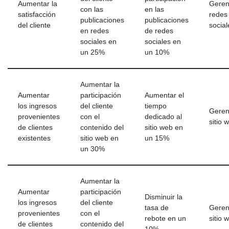
Aumentar la
Geren
con las
en las
satisfacción
redes
publicaciones
publicaciones
del cliente
social
en redes
de redes
sociales en
sociales en
un 25%
un 10%
Aumentar la
Aumentar
participación
Aumentar el
los ingresos
del cliente
tiempo
Geren
provenientes
con el
dedicado al
sitio 
de clientes
contenido del
sitio web en
existentes
sitio web en
un 15%
un 30%
Aumentar la
Aumentar
participación
Disminuir la
los ingresos
del cliente
tasa de
Geren
provenientes
con el
rebote en un
sitio 
de clientes
contenido del