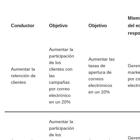
Miem
Conductor
Objetivo
Objetivo
del e
resp
Aumentar la
participación
Aumentar las
de los
tasas de
Geren
Aumentar la
clientes con
apertura de
marke
retención de
las
correos
por c
clientes
campañas
electrónicos
electr
por correo
en un 10%
electrónico
en un 20%
Aumentar la
participación
de los
Geren