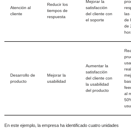
Mejorar la
pro
Reducir los
Atención al
satisfacción
res
tiempos de
cliente
del cliente con
las
respuesta
el soporte
de 
de 
hor
Rea
pru
usa
Aumentar la
rea
satisfacción
Desarrollo de
Mejorar la
mej
del cliente con
producto
usabilidad
bas
la usabilidad
fee
del producto
al 
50%
usu
En este ejemplo, la empresa ha identificado cuatro unidades