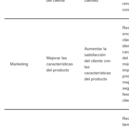
del cliente
clientes
ren
con
Rea
enc
cli
iden
Aumentar la
car
satisfacción
Mejorar las
del
del cliente con
Marketing
características
má
las
del producto
imp
características
prio
del producto
mej
seg
fee
cli
Red
tie