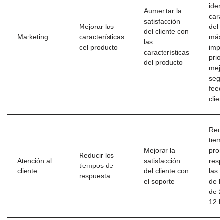
iden
Aumentar la
car
satisfacción
Mejorar las
del
del cliente con
Marketing
características
má
las
del producto
imp
características
prio
del producto
mej
seg
fee
cli
Red
tie
Mejorar la
pro
Reducir los
Atención al
satisfacción
res
tiempos de
cliente
del cliente con
las
respuesta
el soporte
de 
de 
12 